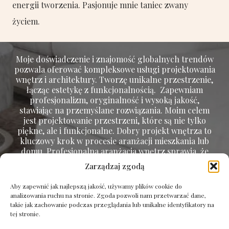
energii tworzenia. Pasjonuje mnie taniec zwany
życiem.
Moje doświadczenie i znajomość globalnych trendów
pozwala oferować kompleksowe usługi projektowania
wnętrz i architektury. Tworzę unikalne przestrzenie,
łącząc estetykę z funkcjonalnością. Zapewniam
profesjonalizm, oryginalność i wysoką jakość,
stawiając na przemyślane rozwiązania. Moim celem
jest projektowanie przestrzeni, które są nie tylko
piękne, ale i funkcjonalne. Dobry projekt wnętrza to
kluczowy krok w procesie aranżacji mieszkania lub
domu. Profesjonalna aranżacja wnętrz sprawia, że
każde mieszkanie czy dom staje się harmonijnym i
Zarządzaj zgodą
przemyślanym miejscem do życia.
Aby zapewnić jak najlepszą jakość, używamy plików cookie do
analizowania ruchu na stronie. Zgoda pozwoli nam przetwarzać dane,
takie jak zachowanie podczas przeglądania lub unikalne identyfikatory na
Portfolio
tej stronie.
Oferta